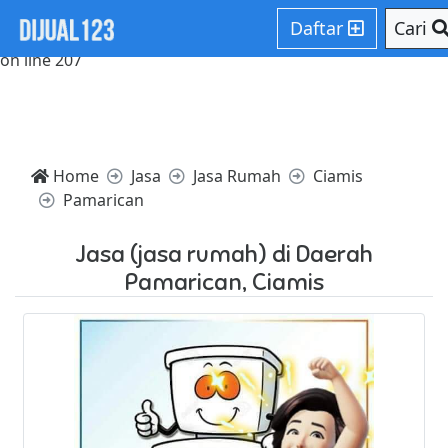
Notice: Trying to access array offset on value of type null in
Daftar
Cari
/home/websiteden/public_html/dijual123.com/core/core.p
on line 207
Home
Jasa
Jasa Rumah
Ciamis
Pamarican
Jasa (jasa rumah) di Daerah
Pamarican, Ciamis