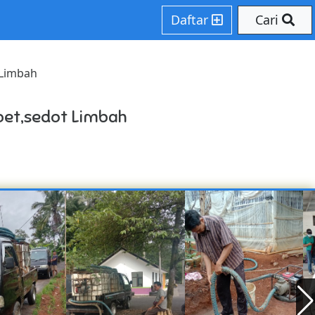
Daftar
Cari
 Limbah
pet,sedot Limbah