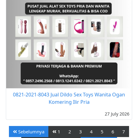
0821-2021-8043 Jual Dildo Sex Toys Wanita Ogan
Komering Ilir Pria
27 July 2026
Sebelumnya
1
2
3
4
5
6
7