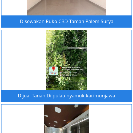
Disewakan Ruko CBD Taman Palem Surya
Dijual Tanah Di pulau nyamuk karimunjawa