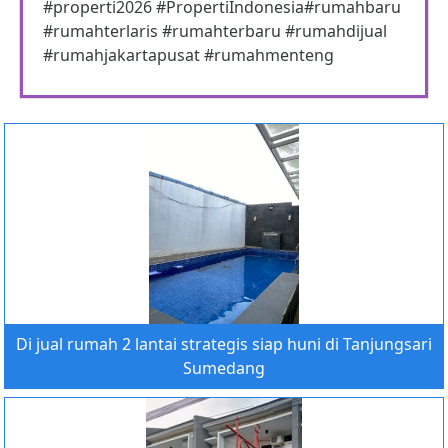
#properti2026 #PropertiIndonesia#rumahbaru
#rumahterlaris #rumahterbaru #rumahdijual
#rumahjakartapusat #rumahmenteng
Di jual rumah 2 lantai strategis siap huni di Tanjungsari
Sumedang